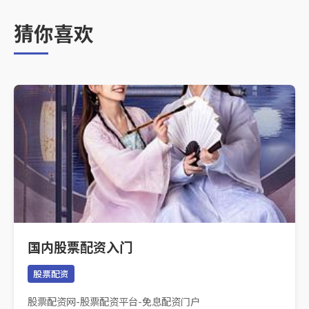
猜你喜欢
国内股票配资入门
股票配资
股票配资网-股票配资平台-免息配资门户