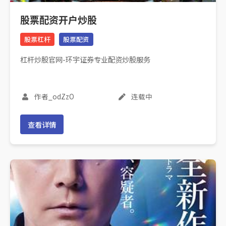
股票配资开户炒股
股票杠杆
股票配资
杠杆炒股官网-环宇证券专业配资炒股服务
作者_odZzO
连载中
查看详情