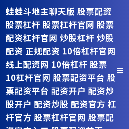
蛙蛙斗地主聊天版 股票配资
股票杠杆 股票杠杆官网 股票
配资杠杆官网 炒股杠杆 炒股
配资 正规配资 10倍杠杆官网
线上配资网 10倍杠杆 股票
10杠杆官网 股票配资平台 股
票配资平台 配资开户 配资炒
股开户 配资炒股 配资官方 杠
杆官方 股票杠杆官网 股票配