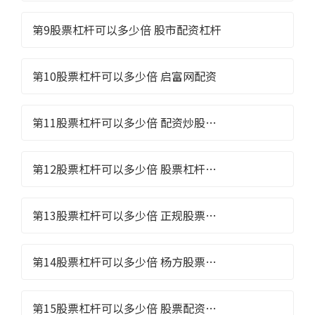
第9股票杠杆可以多少倍 股市配资杠杆
第10股票杠杆可以多少倍 启富网配资
第11股票杠杆可以多少倍 配资炒股平台
第12股票杠杆可以多少倍 股票杠杆官网
第13股票杠杆可以多少倍 正规股票杠杆平台排名 | 2026年十大安全杠杆交易平台
第14股票杠杆可以多少倍 杨方股票加大杠杆
第15股票杠杆可以多少倍 股票配资首页