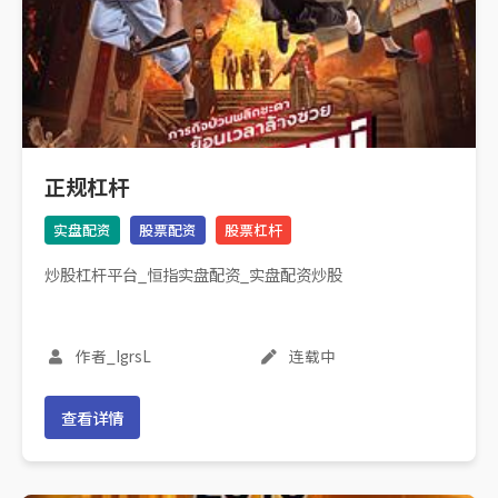
正规杠杆
实盘配资
股票配资
股票杠杆
炒股杠杆平台_恒指实盘配资_实盘配资炒股
作者_IgrsL
连载中
查看详情