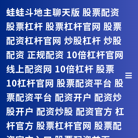
蛙蛙斗地主聊天版 股票配资
股票杠杆 股票杠杆官网 股票
配资杠杆官网 炒股杠杆 炒股
配资 正规配资 10倍杠杆官网
线上配资网 10倍杠杆 股票
10杠杆官网 股票配资平台 股
票配资平台 配资开户 配资炒
股开户 配资炒股 配资官方 杠
杆官方 股票杠杆官网 股票配