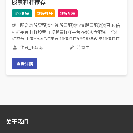
股票杠杆推荐
实盘配资
炒股杠杆
炒股配资
线上配资网 股票配资在线 股票配资行情 股票配资资讯 10倍
杠杆平台 杠杆股票 正规股票杠杆平台 在线实盘配资 十倍杠
杆平台 十倍股票杠杆平台 10倍杠杆配资 股票配资10倍杠杆
作者_4OsUp
连载中
查看详情
关于我们