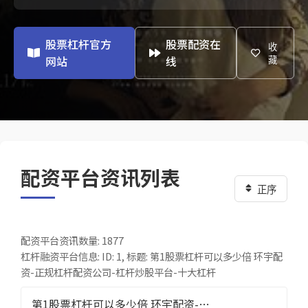
股票杠杆官方
股票配资在
收
网站
线
藏
配资平台资讯列表
正序
配资平台资讯数量: 1877
杠杆融资平台信息: ID: 1, 标题: 第1股票杠杆可以多少倍 环宇配
资-正规杠杆配资公司-杠杆炒股平台-十大杠杆
第1股票杠杆可以多少倍 环宇配资-正规杠杆配资公司-杠杆炒股平台-十大杠杆