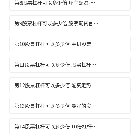
第8股票杠杆可以多少倍 环宇配资-正规杠杆配资公司-杠杆炒股平台-十大杠杆平台
第9股票杠杆可以多少倍 股票配资官网注册
第10股票杠杆可以多少倍 手机股票杠杆
第11股票杠杆可以多少倍 股票杠杆官方
第12股票杠杆可以多少倍 配资走势
第13股票杠杆可以多少倍 最好的实盘配资平台
第14股票杠杆可以多少倍 10倍杠杆平台